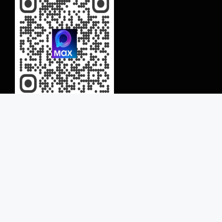
© 2022 ООО Алютрон все текстовые и
графические материалы, запрещены к
копированию и защищены авторскими
правами
Сайт носит ознакомительный характер и ни
при каких условиях не является публичной
офертой, определяемой положениями Статьи