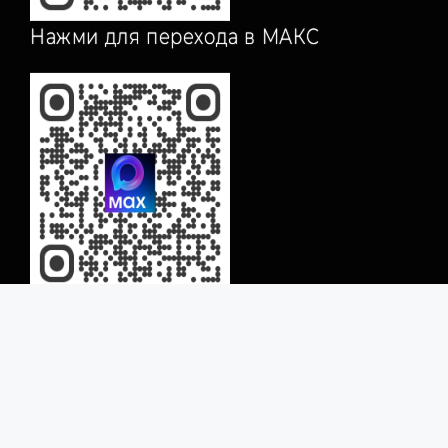
Нажми для перехода в МАКС
© 2022 ООО Алютрон все текстовые и
графические материалы, запрещены к
копированию и защищены авторскими