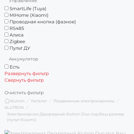
Управление
SmartLife (Tuya)
MiHome (Xiaomi)
Проводная кнопка (фазное)
RS485
Алиса
Zigbee
Пульт ДУ
Аккумулятор
Есть
Развернуть фильтр
Свернуть фильтр
Очистить фильтр
Alutron
Каталог
Раздвижные электрокарнизы
ALUTRON
Электрокарниз Двухрядный Alutron Duo под Ваш размер
(пульт+Xiaomi)