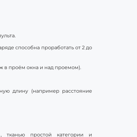
ульта.
ряде способна проработать от 2 до
ж в проём окна и над проемом).
чную длину (например расстояние
м, тканью простой категории и