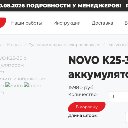
БНОСТИ У МЕНЕДЖЕРОВ! РАСПРОДАЖА -20%
Наши работы
Инструкции
Доставка
В
n
Каталог
Рулонные шторы с электроприводом
NOVO K25
NOVO K25-
аккумулят
ичить изображение
15980 руб.
Количество:
Длина шторы: