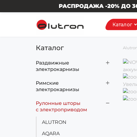
РАСПРОДАЖА -20% ДО 30.08.2026 ПОДРО
Каталог
Каталог
Alutro
Раздвижные
электрокарнизы
ALUTRON
Римские
Увел
электрокарнизы
A-OK
DOOYA
Рулонные шторы
AQARA
с электроприводом
NOVO
DOOYA
ALUTRON
NOVO
AQARA