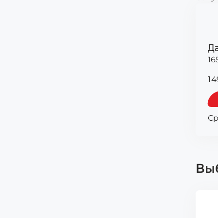
Д
16
14
Ср
Выб