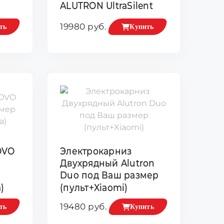
ALUTRON UltraSilent
19980 руб.
ть
Купить
OVO
Электрокарниз
Двухрядный Alutron
Duo под Ваш размер
)
(пульт+Xiaomi)
19480 руб.
ть
Купить