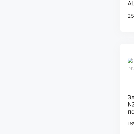
A
25
Э
N2
п
18