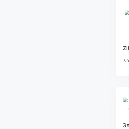
ZI
34
Э