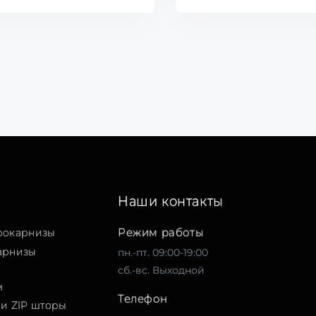
Наши контакты
Режим работы
рокарнизы
арнизы
пн.-пт. 09:00-19:00
сб.-вс. Выходной
м
Телефон
и ZIP шторы