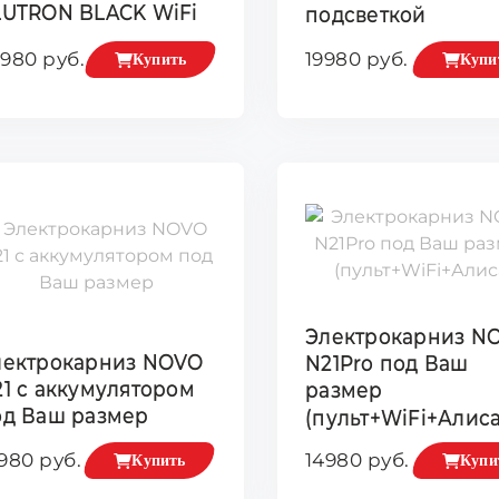
LUTRON BLACK WiFi
подсветкой
980 руб.
19980 руб.
Купить
Купи
Электрокарниз N
лектрокарниз NOVO
N21Pro под Ваш
1 с аккумулятором
размер
од Ваш размер
(пульт+WiFi+Алиса
980 руб.
14980 руб.
Купить
Купи