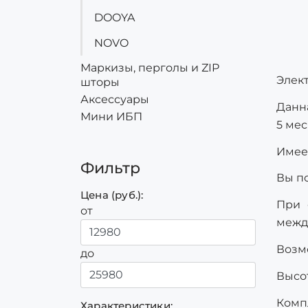
RAEX
DOOYA
SOMFY
NOVO
Маркизы, перголы и ZIP
Элек
шторы
Аксессуары
Данн
Мини ИБП
5 ме
Имеет
Фильтр
Вы п
Цена (руб.):
При 
от
межд
Возмо
до
Высот
Комп
Характеристики: