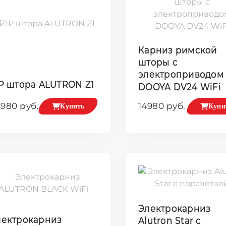
Карниз римской
шторы с
электроприводом
P штора ALUTRON Z1
DOOYA DV24 WiFi
980 руб.
14980 руб.
Купить
Купи
Электрокарниз
лектрокарниз
Alutron Star с