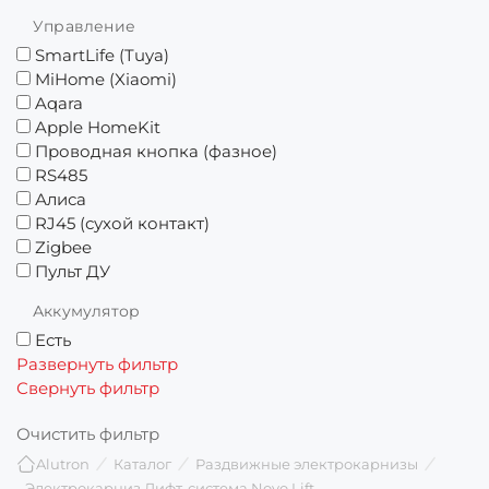
Управление
SmartLife (Tuya)
MiHome (Xiaomi)
Aqara
Apple HomeKit
Проводная кнопка (фазное)
RS485
Алиса
RJ45 (сухой контакт)
Zigbee
Пульт ДУ
Аккумулятор
Есть
Развернуть фильтр
Свернуть фильтр
Очистить фильтр
Alutron
Каталог
Раздвижные электрокарнизы
Электрокарниз Лифт-система Novo Lift