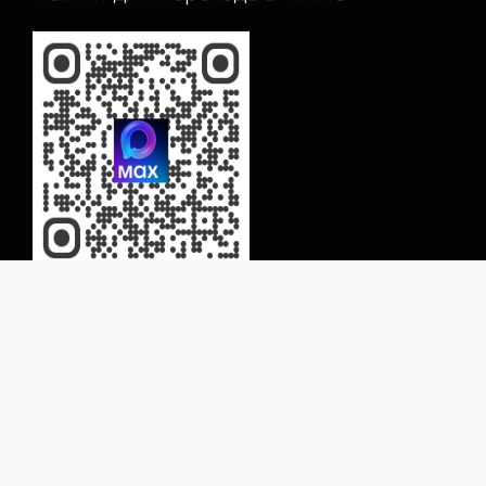
© 2022 ООО Алютрон все текстовые и
графические материалы, запрещены к
копированию и защищены авторскими
правами
Сайт носит ознакомительный характер и ни